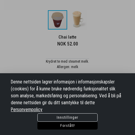
Chai latte
NOK 52.00
Krydret te med steamet melk.
Allergen: melk
Denne nettsiden lagrer informasjon i informasjonskapsler
Legg I Handlekurv
(cookies) for å kunne bruke nødvendig funksjonalitet slik
som analyse, markedsføring og personalisering. Ved å bli på
denne nettsiden gir du ditt samtykke til dette
Personvernpolicy
Kontakt
Innstillinger
pin_drop
Sankt Olav gate 5 , Drammen 3017
Forstått!
mail
post@condelica.no