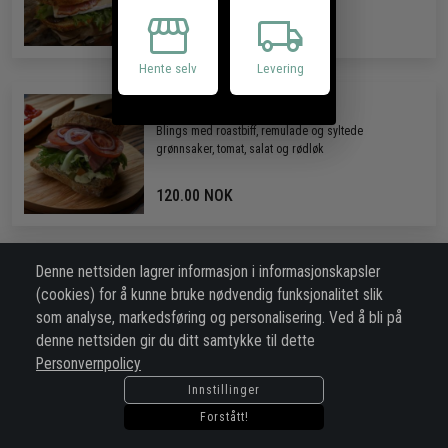
storefront
local_shipping
120.00 NOK
Hente selv
Levering
Blings roastbiff
Blings med roastbiff, remulade og syltede
grønnsaker, tomat, salat og rødløk
120.00 NOK
Denne nettsiden lagrer informasjon i informasjonskapsler
Focaccia med kylling
(cookies) for å kunne bruke nødvendig funksjonalitet slik
Focaccia med kylling, aioli, bacon og tomat
som analyse, markedsføring og personalisering. Ved å bli på
denne nettsiden gir du ditt samtykke til dette
120.00 NOK
Personvernpolicy
Innstillinger
Forstått!
Handlekurven
NOK 0.00
Wraps med humus