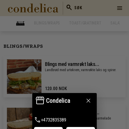
search
menu
SØK
ALLE
BLINGS/WRAPS
TOAST/GRATINERT
SALATER/
BLINGS/WRAPS
Blings med varmrøkt laks...
Landbrød med urtekrem, varmrøkte laks og spirer.
120.00 NOK
storefront
close
Condelica
Blings med brie, bacon og...
phone
Landbrød med brie, bacon og fikenmarmelade
+4732835389