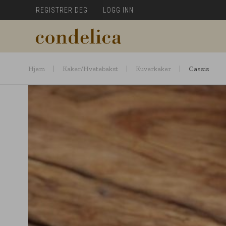
REGISTRER DEG
LOGG INN
Hjem
Kaker/hvetebakst
Kuverkaker
Cassis